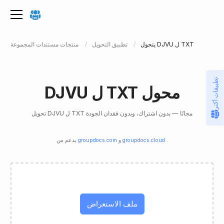
يتحول DJVU ل TXT
تطبيق التحويل
منتجات مستندات المجموعة
تطبيقات أكثر
DJVU ل TXT محول
تحويل DJVU ل TXT مجانًا — بدون اشتراك، وبدون فقدان الجودة
.
groupdocs.cloud
و
groupdocs.com
بدعم من
ملف الاستعراض