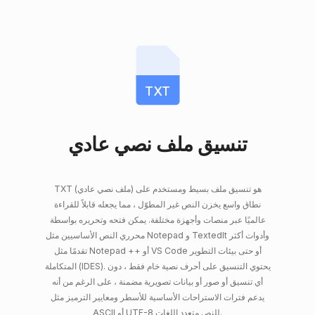
TXT
تنسيق ملف نصي عادي
TXT (ملف نصي عادي) هو تنسيق ملف بسيط ومستخدم على
نطاق واسع يخزن النص غير المطوّل ، مما يجعله قابلاً للقراءة
عالميًا عبر منصات وأجهزة مختلفة. يمكن فتحه وتحريره بواسطة
محرري النص الأساسيين مثل Notepad و TextedIt وأدوات أكثر
تقدمًا مثل Notepad ++ أو VS Code أو حتى بيئات التطوير
المتكاملة (IDES). يحتوي التنسيق على أحرف نصية خام فقط ، دون
أي تنسيق أو صور أو بيانات تصويرية مضمنة ، على الرغم من أنه
يدعم فترات الاستراحات الأساسية للأسطر ومعايير الترميز مثل
ASCII أو UTF-8 للنص متعدد اللغات.