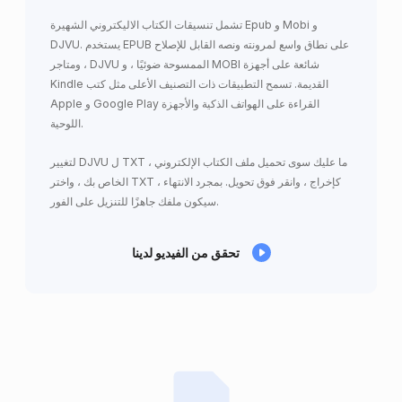
تشمل تنسيقات الكتاب الاليكتروني الشهيرة Epub و Mobi و
DJVU. يستخدم EPUB على نطاق واسع لمرونته ونصه القابل للإصلاح
، ومتاجر DJVU الممسوحة ضوئيًا ، و MOBI شائعة على أجهزة
Kindle القديمة. تسمح التطبيقات ذات التصنيف الأعلى مثل كتب
Apple و Google Play القراءة على الهواتف الذكية والأجهزة
اللوحية.
لتغيير DJVU ل TXT ، ما عليك سوى تحميل ملف الكتاب الإلكتروني
الخاص بك ، واختر TXT كإخراج ، وانقر فوق تحويل. بمجرد الانتهاء ،
سيكون ملفك جاهزًا للتنزيل على الفور.
تحقق من الفيديو لدينا