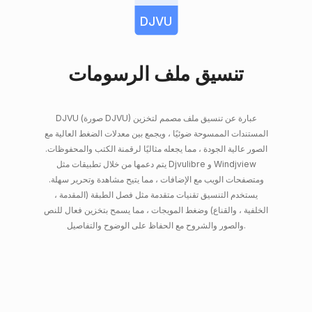
DJVU
تنسيق ملف الرسومات
DJVU (صورة DJVU) عبارة عن تنسيق ملف مصمم لتخزين
المستندات الممسوحة ضوئيًا ، ويجمع بين معدلات الضغط العالية مع
الصور عالية الجودة ، مما يجعله مثاليًا لرقمنة الكتب والمحفوظات.
يتم دعمها من خلال تطبيقات مثل Djvulibre و Windjview
ومتصفحات الويب مع الإضافات ، مما يتيح مشاهدة وتحرير سهلة.
يستخدم التنسيق تقنيات متقدمة مثل فصل الطبقة (المقدمة ،
الخلفية ، والقناع) وضغط المويجات ، مما يسمح بتخزين فعال للنص
والصور والشروح مع الحفاظ على الوضوح والتفاصيل.