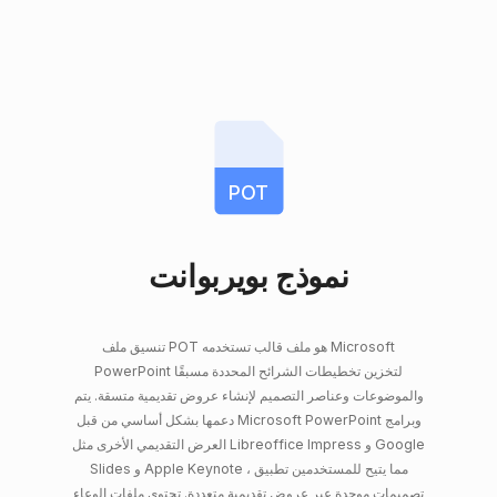
POT
نموذج بويربوانت
تنسيق ملف POT هو ملف قالب تستخدمه Microsoft
PowerPoint لتخزين تخطيطات الشرائح المحددة مسبقًا
والموضوعات وعناصر التصميم لإنشاء عروض تقديمية متسقة. يتم
دعمها بشكل أساسي من قبل Microsoft PowerPoint وبرامج
العرض التقديمي الأخرى مثل Libreoffice Impress و Google
Slides و Apple Keynote ، مما يتيح للمستخدمين تطبيق
تصميمات موحدة عبر عروض تقديمية متعددة. تحتوي ملفات الوعاء