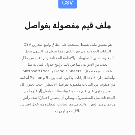
CSV
ملف قيم مفصولة بفواصل
CSV هو تنسيق ملف بسيط يستخدم على نطاق واسع لتخزين
البيانات الجدولية في نص عادي ، مما يجعل من السهل تبادل
المعلومات بين التطبيقات والأنظمة المختلفة. يتم دعمه من خلال
العديد من الأدوات ، بما في ذلك برامج جدول البيانات مثل
Microsoft Excel و Google Sheets ، ولغات البرمجة مثل
أنظمة Python و R ، وأنظمة إدارة قاعدة البيانات. يتكون التنسيق
من صفوف من البيانات مفصولة بفواصل الأسطر ، حيث يحتوي كل
صف يحتوي على قيم مفصولة بواسطة الفواصل (أو غيرها من
المحددات مثل المنقصين) ، ويمكن أن يتضمن اختياريًا صف رأس ،
ودعم ترميز النص ، والتعامل مع البيانات المعقدة من خلال اقتباس
الآليات والهروب.