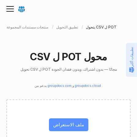
يتحول CSV ل POT
تطبيق التحويل
منتجات مستندات المجموعة
تطبيقات أكثر
CSV ل POT محول
تحويل CSV ل POT مجانًا — بدون اشتراك، وبدون فقدان الجودة
.
groupdocs.cloud
و
groupdocs.com
بدعم من
ملف الاستعراض