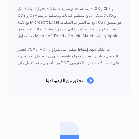
يتم استخدام تنسيقات ملفات جدول البيانات مثل XLSX و XLS و
ODS و CSV بشكل شائع لتنظيم البيانات وتحليلها. ترتبط XLSX و
XLS مع Microsoft Excel ودعم الميزات المتقدمة ، CSV هو تنسيق
أبسط ، وتخزين البيانات كنص عادي. تشمل التطبيقات الشائعة للعمل
مع الجداول Microsoft Excel و Google Sheets وأرقام Apple.
لتغيير CSV ل POT ، ما عليك سوى إسقاط ملفك على نموذج
التحميل ، واختر تنسيق الإخراج واضغط على زر التحويل. بعد الانتهاء
من التحويل ، قم بتنزيل ملف POT على الفور. لا حاجة بريد إلكتروني.
تحقق من الفيديو لدينا