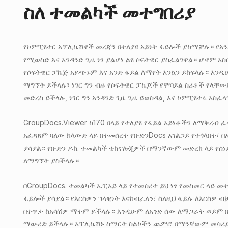
ስለ ተመልካች መተግበሪያ
የኮምፒዩተር አፕሊኬሽኖች መረጃን በተለያዩ አይነት ፋይሎች ያከማቻሉ። የአን
የሚወስድ እና አንዳንድ ጊዜ ነፃ ያልሆነ ልዩ ሶፍትዌር ያስፈልገዋል። ሆኖም አስ
የሶፍትዌር ፓኬጅ አይጭኑም እና አንድ ፋይል ለማየት እንኳን ይከፍላሉ። እንዲ
ማግኘት ይችላሉ፣ ነገር ግን ብዙ የሶፍትዌር ፓኬጆች የሞባይል ስሪቶች የላቸው
መድረስ ይችላሉ, ነገር ግን አንዳንድ ጊዜ ጊዜ ይወስዳል, እና ኮምፒዩተሩ አስፈ
GroupDocs.Viewer ከ170 በላይ የተለያዩ የፋይል አይነቶችን ለማቅረብ 
አፈጻጸም ባለው ክላውድ ላይ በተመሰረተ የቡድንDocs አገልጋይ የተጎላበተ፣ 
ያሳያል። የቡድን ዶክ. ተመልካች ቴክኖሎጂዎች በማንኛውም መድረክ ላይ የሰ
ለማግኘት ያስችላሉ።
በGroupDocs. ተመልካች ኤፒአይ ላይ የተመሰረተ ይህ ነፃ የመስመር ላይ መ
ፋይሎች ያሳያል። የእርስዎን ግላዊነት እናከብራለን፣ ስለዚህ ፋይሉ ለእርስዎ 
በቀጥታ ከአሳሽዎ ማተም ይችላሉ። እንዲሁም ለአንድ ሰው ለማጋራት ወይም በ
ማውረድ ይችላሉ። አፕሊኬሽኑ ስማርት ስልኮችን ጨምሮ በማንኛውም መሳሪያ