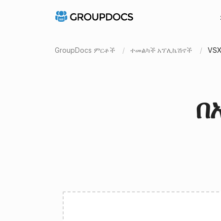
GroupDocs ምርቶች
ተመልካች አፕሊኬሽኖች
VS
በ