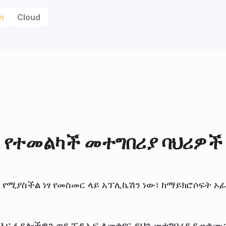
n
Cloud
የተመልካች መተግበሪያ ባህሪዎች
 የሚያስችል ነፃ የመስመር ላይ አፕሊኬሽን ነው፣ ከማይክሮሶፍት ኦፊ
 እና ፋይሎችዎን ወደ ፒዲኤፍ ለመቀየር ይህን መተግበሪያ ይጠቀሙ