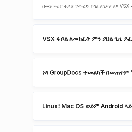
በመጀመሪያ ፋይልማውረድ ያስፈልግዎታል። VSX 
VSX ፋይል ለመክፈት ምን ያህል ጊዜ ይ
ነጻ GroupDocs ተመልካች በመጠቀም
Linux፣ Mac OS ወይም Android 