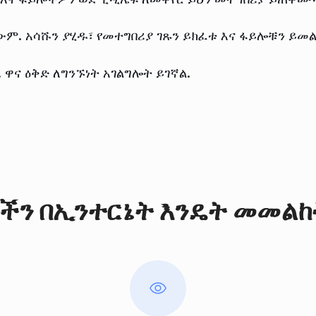
ም. አሳሹን ያሂዱ፣ የመተግበሪያ ገጹን ይክፈቱ እና ፋይሎቹን ይመ
ዋና ዕቅድ ለግንኙነት አገልግሎት ይገኛል.
ችን በኢንተርኔት እንዴት መመልከ