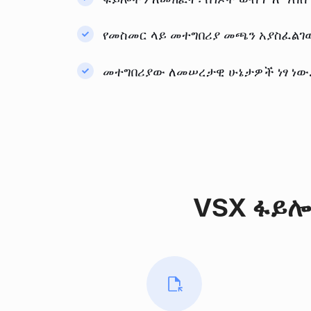
የመስመር ላይ መተግበሪያ መጫን አያስፈልገው
መተግበሪያው ለመሠረታዊ ሁኔታዎች ነፃ ነው. 
VSX ፋይሎ