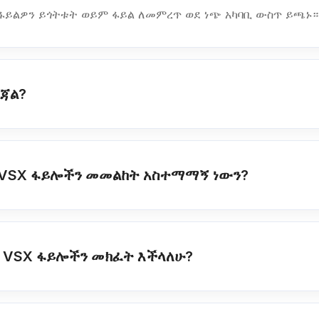
ፋይልዎን ይጎትቱት ወይም ፋይል ለመምረጥ ወደ ነጭ አካባቢ ውስጥ ይጫኑ
ፈጃል?
 VSX ፋይሎችን መመልከት አስተማማኝ ነውን?
ላይ VSX ፋይሎችን መክፈት እችላለሁ?