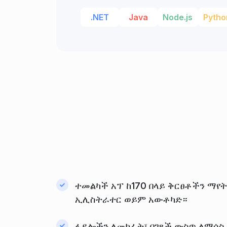
.NET
Java
Node.js
Pytho
ተመልካች አፕ ከ170 በላይ ቅርፀቶችን ማየት
ኢሊስትራተር ወይም አውቶካድ።
ፋይሎችን ለመክፈት፣ በገጾች ውስጥ ለማሰስ