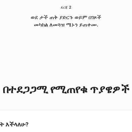
ደረጃ 2
ወደ ታች ጠቅ ያድርጉ ወይም በገጾች
መካከል ለመጓዝ ሜኑን ይጠቀሙ.
በተደጋጋሚ የሚጠየቁ ጥያዌዎች
ት እችላለሁ?