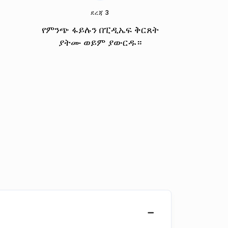
ደረጃ 3
የምንጭ ፋይሉን በፒዲኤፍ ቅርጸት
ያትሙ ወይም ያውርዱ።