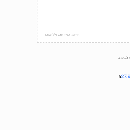
ፋይሎችን እዚህ ጣል ያድርጉ
ፋይሎችዎ
ከ
27.