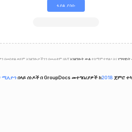
ፋይል ያስሱ
ን በመስቀል ወይም አገልግሎታችንን በመጠቀም በእኛ
አገልግሎት ውል
ተስማምተዋል። እና
የግላዊነት
9 ሚሊዮን
በላይ ሰነዶች በ GroupDocs መተግበሪያዎች ከ
2018
ጀምሮ ተካ