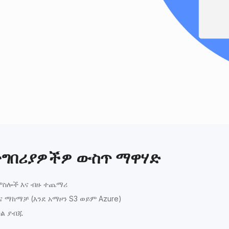
መተግበሪያዎችዎ ውስጥ ማዋሃድ
L, ምስሎች እና ብዙ ተጨማሪ
ና ማከማቻ (እንደ አማዞን S3 ወይም Azure)
ተል ያብጁ