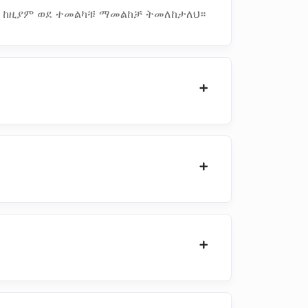
። ከዚያም ወደ ተመልካቹ ማመልከቻ ትመለከታለህ።