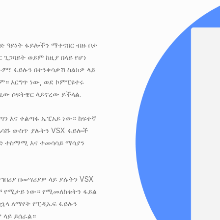
ድ ዓይነት ፋይሎችን ማቀናበር ብዙ ቦታ
ር ጊጋባይት ወይም ከዚያ በላይ የሆነ
ሁም፣ ፋይሉን በተንቀሳቃሽ ስልክዎ ላይ
ም። እርግጥ ነው, ወደ ኮምፒዩተሩ
ላጊው ሶፍትዌር ላይኖረው ይችላል.
ፈጣን እና ቀልጣፋ ኤፒአይ ነው። ከፍተኛ
በአሳሹ ውስጥ ያሉትን VSX ፋይሎች
ነድ ተስማሚ እና ተመሳሳይ ማሳያን
ተግበሪያ በመሣሪያዎ ላይ ያሉትን VSX
ብቻ የሚታይ ነው። የሚመለከቱትን ፋይል
ኋላ ለማየት የፒዲኤፍ ፋይሉን
 ላይ ይሰራል።