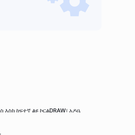
ስ እስከ ከፍተኛ ልዩ ኮርልDRAW፣ አዶቤ
።