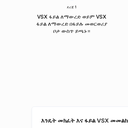
ደረጃ 1
VSX ፋይል ለማውረድ ወይም VSX
ፋይል ለማውረድ በፋይሉ መወርወሪያ
ቦታ ውስጥ ይጫኑ።
እንዴት መክፈት እና ፋይል VSX መመልከ