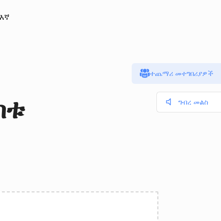
 እኛ
ተጨማሪ መተግበሪያዎች
ከቱ
ግብረ መልስ