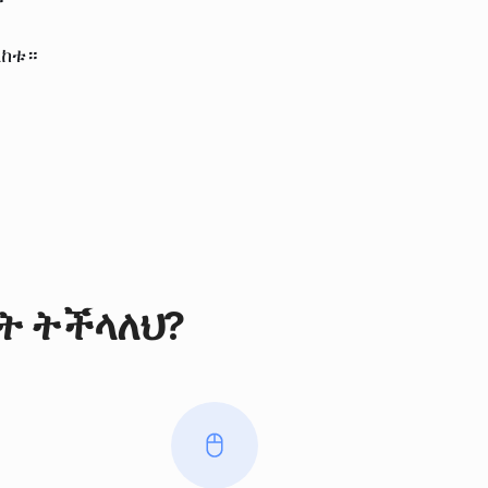
ልከቱ።
ት ትችላለህ?