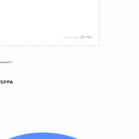
መጠን እስከ
20 ሜባ
 መመሪያ
።
ሂደዋል