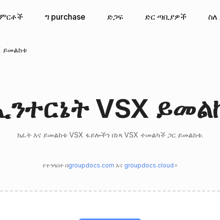
ምርቶች
ግ purchase
ድጋፍ
ድር ጣቢያዎች
ስለ
X ይመልከቱ
ኢንተርኔት VSX ይመል
ክፈት እና ይመልከቱ VSX ፋይሎችን በነጻ VSX ተመልካች ጋር ይመልከቱ.
የተጎላበተ በ
groupdocs.com
እና
groupdocs.cloud
።