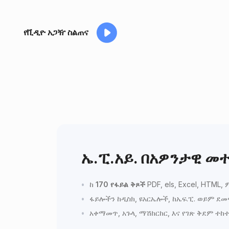
የቪዲዮ አጋዥ ስልጠና
ኤ.ፒ.አይ. በአዎንታዊ 
ከ
170 የፋይል ቅጾች
PDF, els, Excel, HTM
ፋይሎችን ከዲስክ, ዩአርኤሎች, ከኤፍ.ፒ. ወይም ደመ
አቀማመጥ, አጉላ, ማሽከርከር, እና የገጽ ቅደም ተከ