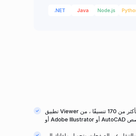
.NET
Java
Node.js
Pytho
تطبيق Viewer هو تطبيق مجاني عبر الإنترنت يتيح لك عرض الملفات بأكثر من 170 تنسيقًا ، من Microsoft Office واسع الانتشار إلى CorelDRAW