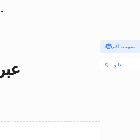
مع
تطبيقات أكثر
عرض LA
تعليق
افتح واعرض SCALA من الملفات عبر الإنترنت باستخدام عارض SCALA المجاني.