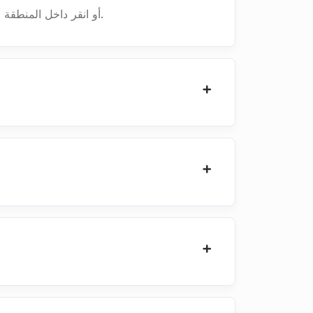
أولا، تحتاج إلى تحميل ملف: اسحب واسقط ملف SCALA أو انقر داخل المنطقة البيضاء لاختيار ملف. ثم سيتم توجيهك إلى تطبيق المشاهد.