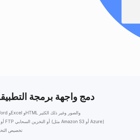
دمج واجهة برمجة التطبي
— PDF وWord وExcel وHTML والصور وغير ذلك الكثير
تحميل الملفات من القرص أو عناوين URL أو خادم FTP أو التخزين السحابي (مثل Amazon S3 أو Azure)
تخصيص التخطي