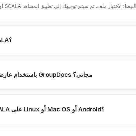
كم من الوقت يستغرق فتح ملف SCALA؟
هل من الآمن عرض ملفات SCALA باستخدام عارض GroupDocs مجاني؟
هل يمكنني فتح الملفات وعرضها SCALA على Linux أو Mac OS أو Android؟