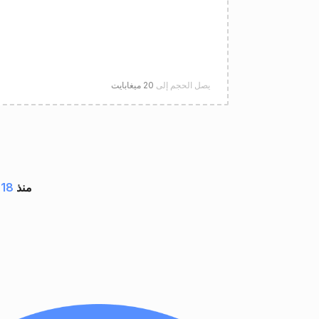
يصل الحجم إلى
20 ميغابايت
مستند بواسطة تطبيقات GroupDocs منذ
18