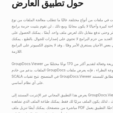
حول تطبيق العارض
ت في ملفات من أنواع مختلفة. غالبًا ما تتطلب معالجة الملفات من نوع
كبيرة وأحيانًا لا يكون مجانيًا. ومع ذلك ، لن تقوم بتثبيت حزمة برامج
كثر وحتى تدفع مقابل ذلك لعرض ملف واحد. أيضًا ، يمكنك الحصول على
لعديد من حزم البرامج لا تحتوي على إصدارات للجوال. بالطبع ، يمكنك
بعض الأحيان يستغرق الأمر وقتًا ، وقد لا يحتوي الكمبيوتر على البرامج
اللازمة.
GroupDocs.Viewer هي واجهة برمجة تطبيقات سريعة وفعالة لتقديم أكثر من 170 نوعًا مختلفًا من
الملفات. بدعم من خادم GroupDocs عالي الأداء المستند إلى مجموعة النظراء ، فإنه يعرض ملفات
SCALA في المتصفح. تتيح تقنيات GroupDocs.Viewer إمكانية تحقيق عرض مثالي ومتطابق للمستند
على أي نظام أساسي.
يعرض هذا التطبيق المجاني عبر الإنترنت المستند إلى GroupDocs.Viewer API ملفات SCALA الموجودة
 لذلك يكون الملف مرئيًا لك فقط. يمكنك طباعة الملف الذي تشاهده
مباشرة من متصفحك. يمكنك أيضًا تنزيل ملف PDF لمشاركته مع شخص ما أو عرضه لاحقًا. التطبيق يعمل