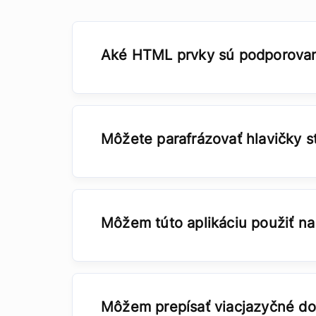
Aké HTML prvky sú podporova
Môžete parafrázovať hlavičky s
Môžem túto aplikáciu použiť n
Môžem prepísať viacjazyčné d