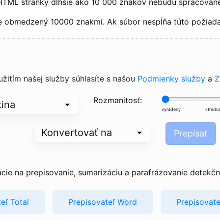
HTML stránky dlhšie ako 10 000 znakov nebudú spracované
e obmedzený 10000 znakmi. Ak súbor nespĺňa túto požiada
žitím našej služby súhlasíte s našou
Podmienky služby
a
Z
Rozmanitosť:
vyradený
stredn
Prepísať
ácie na prepisovanie, sumarizáciu a parafrázovanie detekčn
eľ Total
Prepisovateľ Word
Prepisovat