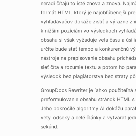
neradi čítajú to isté znova a znova. Naj
formát HTML, ktorý je najobľúbenejší pre
vyhľadávačov dokáže zistiť a výrazne zní
k nižším pozíciám vo výsledkoch vyhľadá
obsahu si však vyžaduje veľa času a úsil
určite bude stáť tempo a konkurenčnú vý
nástroje na prepisovanie obsahu prichá
sieť číta a rozumie textu a potom ho par
výsledok bez plagiátorstva bez straty pô
GroupDocs Rewriter je ľahko použiteľná a
preformulovanie obsahu stránok HTML s
Jeho pokročilé algoritmy AI dokážu paraf
vety, odseky a celé články a vytvárať je
sekúnd.