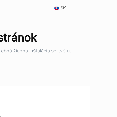
SK
stránok
rebná žiadna inštalácia softvéru.