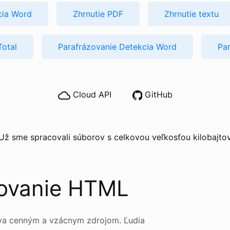
cia Word
Zhrnutie PDF
Zhrnutie textu
Total
Parafrázovanie Detekcia Word
Pa
Cloud API
GitHub
Už sme spracovali súborov s celkovou veľkosťou kilobajto
zovanie HTML
áva cenným a vzácnym zdrojom. Ľudia