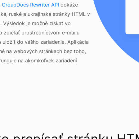
á
GroupDocs Rewriter API
dokáže
cké, ruské a ukrajinské stránky HTML v
a. Výsledok je možné získať vo
 zdieľať prostredníctvom e-mailu
 uložiť do vášho zariadenia. Aplikácia
né na webových stránkach bez toho,
a funguje na akomkoľvek zariadení
o prepísať stránku H