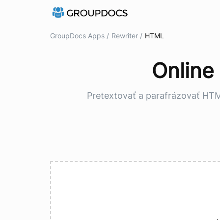
GroupDocs Apps /
Rewriter /
HTML
Online
Pretextovať a parafrázovať HTML 