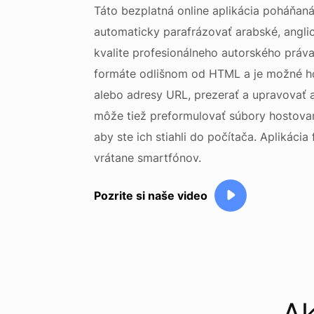
Táto bezplatná online aplikácia poháňan
automaticky parafrázovať arabské, angli
kvalite profesionálneho autorského práv
formáte odlišnom od HTML a je možné ho
alebo adresy URL, prezerať a upravovať a
môže tiež preformulovať súbory hostova
aby ste ich stiahli do počítača. Aplikáci
vrátane smartfónov.
Pozrite si naše video
Ak