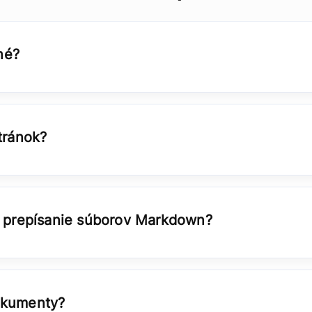
né?
tránok?
a prepísanie súborov Markdown?
okumenty?